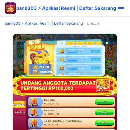
bank303 ⚡ Aplikasi Resmi | Daftar Sekarang
bank303 ⚡ Aplikasi Resmi | Daftar Sekarang
›
Unduh