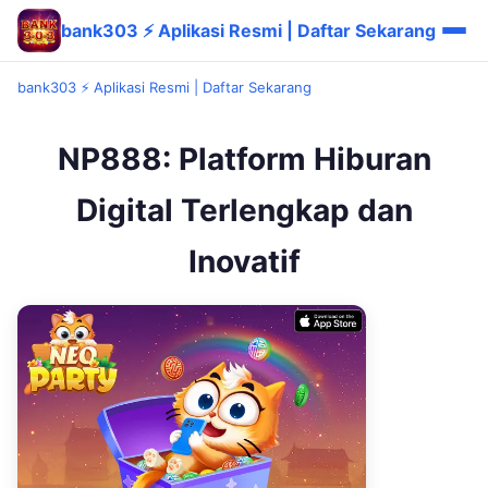
bank303 ⚡ Aplikasi Resmi | Daftar Sekarang
bank303 ⚡ Aplikasi Resmi | Daftar Sekarang
NP888: Platform Hiburan
Digital Terlengkap dan
Inovatif