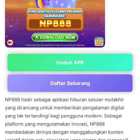
Unduh APK
Daftar Sekarang
NP888 hadir sebagai aplikasi hiburan seluler mutakhir
yang dirancang untuk memberikan pengalaman digital
yang tak tertandingi bagi pengguna modern. Sebagai
platform yang mengutamakan inovasi, NP888
membedakan dirinya dengan menggabungkan konten